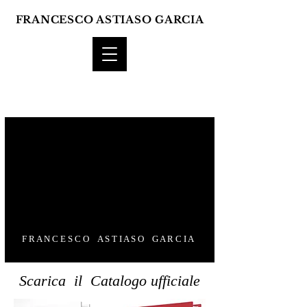
FRANCESCO ASTIASO GARCIA
francesco
astiaso garcia
F R A N C E S C O A S T I A S O G A R C I A
Scarica il Catalogo ufficiale